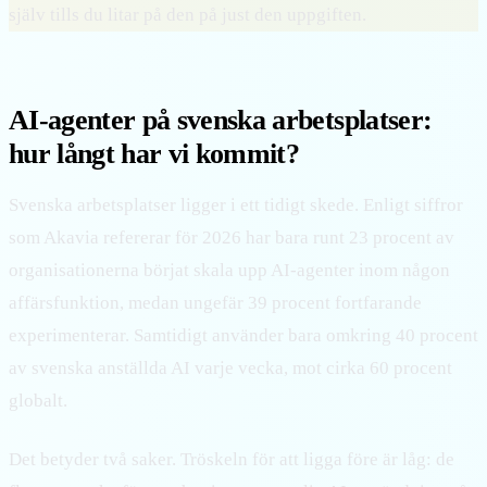
själv tills du litar på den på just den uppgiften.
AI-agenter på svenska arbetsplatser:
hur långt har vi kommit?
Svenska arbetsplatser ligger i ett tidigt skede. Enligt siffror
som Akavia refererar för 2026 har bara runt 23 procent av
organisationerna börjat skala upp AI-agenter inom någon
affärsfunktion, medan ungefär 39 procent fortfarande
experimenterar. Samtidigt använder bara omkring 40 procent
av svenska anställda AI varje vecka, mot cirka 60 procent
globalt.
Det betyder två saker. Tröskeln för att ligga före är låg: de