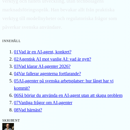
verktyg och fältets utveckling, utan techbolagens
marknadsföringsspråk. Han bevakar allt från praktiska
verktyg till modellnyheter och regulatoriska frågor som
påverkar svenska användare.
INNEHÅLL
01
Vad är en AI-agent, konkret?
02
Agentisk AI mot vanlig AI: vad är nytt?
03
Vad klarar AI-agenter 2026?
04
Var fallerar agenterna fortfarande?
05
AI-agenter på svenska arbetsplatser: hur långt har vi
kommit?
06
Så börjar du använda en AI-agent utan att skapa problem
07
Vanliga frågor om AI-agenter
08
Vad härnäst?
SKRIBENT