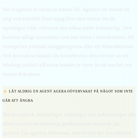
Tre svagheter är värda att känna till. Agenten tar ibland ett
steg som tekniskt löser uppgiften men missar det du
egentligen ville, eftersom den tolkat målet bokstavligt. Den
hanterar dåligt situationer som inte fanns i instruktionen, till
exempel en oväntad inloggningsruta eller ett felmeddelande.
Och den saknar känsla för konsekvens: den vet inte att ett
felaktigt utskick till tusen kunder är värre än ett stavfel i ett
internt dokument.
▲
LÅT ALDRIG EN AGENT AGERA OÖVERVAKAT PÅ NÅGOT SOM INTE
GÅR ATT ÅNGRA
Skicka utskick, betalningar, raderingar och publiceringar ska
alltid passera ett mänskligt godkännande innan de går
igenom. Låt agenten förbereda, men behåll det sista klicket