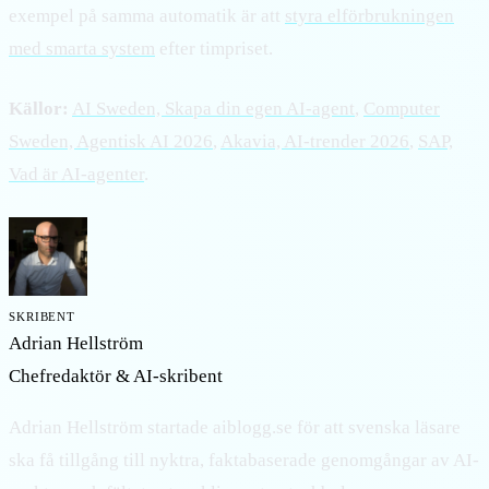
exempel på samma automatik är att
styra elförbrukningen
med smarta system
efter timpriset.
Källor:
AI Sweden, Skapa din egen AI-agent
,
Computer
Sweden, Agentisk AI 2026
,
Akavia, AI-trender 2026
,
SAP,
Vad är AI-agenter
.
SKRIBENT
Adrian Hellström
Chefredaktör & AI-skribent
Adrian Hellström startade aiblogg.se för att svenska läsare
ska få tillgång till nyktra, faktabaserade genomgångar av AI-