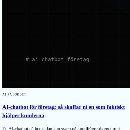
AI PÅ JOBBET
AI-chatbot för företag: så skaffar ni en som faktiskt
hjälper kunderna
En AI-chatbot på hemsidan kan svara på kundfrågor dygnet runt,