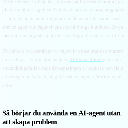
flesta svenska företag har inte ens vanlig AI-användning på
plats, än mindre agenter. Och risken att överskatta mognaden
är hög: en agent som fungerar i en demo är inte samma sak
som en agent du vågar släppa lös på riktiga kunddata. Börja
med interna, lågrisk-uppgifter och bygg förtroende därifrån.
För mindre verksamheter är vägen in oftast praktisk snarare
än strategisk. Vår genomgång av
AI för småföretag
tar upp
användningsfallen där tidsbesparingen är konkret, och flera
av dem går att lyfta ett steg till med en agent när rutinen väl
sitter.
Så börjar du använda en AI-agent utan
att skapa problem