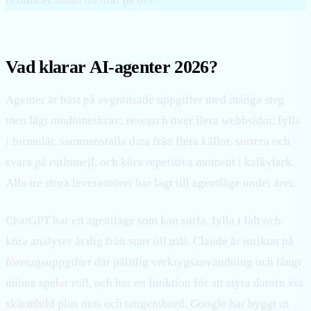
Vad klarar AI-agenter 2026?
Agenter är bäst på avgränsade uppgifter med många steg
men lågt omdömeskrav: research över flera webbsidor, fylla
i formulär, sammanställa data från flera källor, sortera och
svara på rutinmejl, och köra repetitiva moment i kalkylark.
Alla tre stora leverantörer har lagt till agentläge under året.
ChatGPT har ett agentläge som kan surfa, fylla i fält och
köra analyser åt dig från start till mål. Claude är inriktat på
företagsuppgifter där pålitlig verktygsanvändning och långt
minne spelar roll, och har en funktion för att styra datorn via
skärmbild plus mus och tangentbord. Google har byggt ut