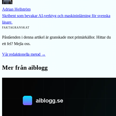
Adrian Hellström
Skribent som bevakar AI-verktyg och maskininlärning för svenska
läsare.
FAKTAGRANSKAT
Påståenden i denna artikel är granskade mot primärkällor. Hittar du
ett fel? Mejla oss.
Vår redaktionella metod →
Mer från aiblogg