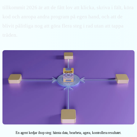
tillkommit 2026 är att de fått lov att klicka, skriva i fält, köra
kod och anropa andra program på egen hand, och att de
blivit pålitliga nog att göra flera steg i rad utan att tappa
tråden.
En agent kedjar ihop steg: hämta data, bearbeta, agera, kontrollera resultatet.