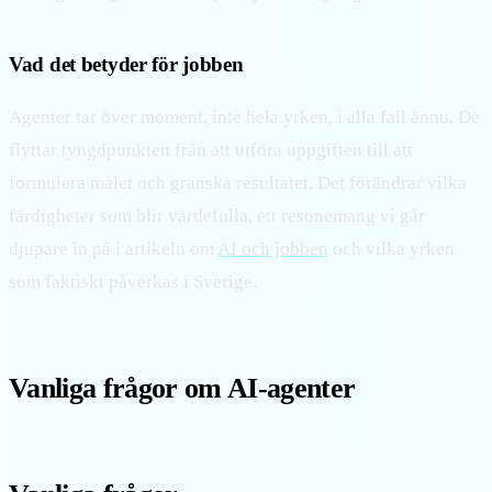
Vad det betyder för jobben
Agenter tar över moment, inte hela yrken, i alla fall ännu. De
flyttar tyngdpunkten från att utföra uppgiften till att
formulera målet och granska resultatet. Det förändrar vilka
färdigheter som blir värdefulla, ett resonemang vi går
djupare in på i artikeln om
AI och jobben
och vilka yrken
som faktiskt påverkas i Sverige.
Vanliga frågor om AI-agenter