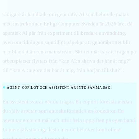
Tidigare år handlade om generativ AI som behövde matas
med instruktioner. Enligt Computer Sweden är 2026 året då
agentisk AI går från experiment till bredare användning,
även om tidningen samtidigt påpekar att genombrottet blir
mer blandat än rena mainstream. Skiftet märks i att frågan på
arbetsplatser flyttats från “kan AI:n skriva det här åt mig?”
till “kan AI:n göra det här åt mig, från början till slut?”.
●
AGENT, COPILOT OCH ASSISTENT ÄR INTE SAMMA SAK
En assistent svarar när du frågar. En copilot föreslår medan
du själv arbetar, som autoslutförande i en kodeditor. En
agent tar emot ett mål och utför hela uppgiften på egen hand.
Ju mer självständig, desto mer du behöver kontrollera
resultatet innan du litar på det.