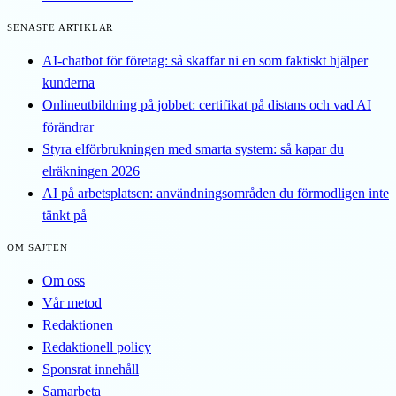
SENASTE ARTIKLAR
AI-chatbot för företag: så skaffar ni en som faktiskt hjälper
kunderna
Onlineutbildning på jobbet: certifikat på distans och vad AI
förändrar
Styra elförbrukningen med smarta system: så kapar du
elräkningen 2026
AI på arbetsplatsen: användningsområden du förmodligen inte
tänkt på
OM SAJTEN
Om oss
Vår metod
Redaktionen
Redaktionell policy
Sponsrat innehåll
Samarbeta