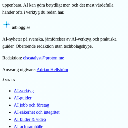
uppenbara. AI kan göra betydligt mer, och det mest värdefulla
händer ofta i verktyg du redan har.
aiblogg
.se
AI-nyheter på svenska, jämförelser av AI-verktyg och praktiska
guider. Oberoende redaktion utan techbolagshype.
Redaktion:
elscatalyst@proton.me
Ansvarig utgivare:
Adrian Hellström
ÄMNEN
AI-verktyg
AI-guider
AI jobb och företag
AI-säkerhet och integritet
AI-bilder & video
AI och samhälle