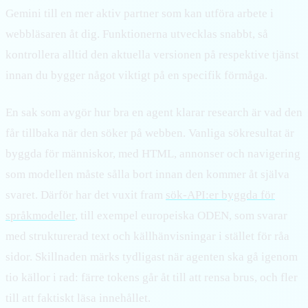
Gemini till en mer aktiv partner som kan utföra arbete i
webbläsaren åt dig. Funktionerna utvecklas snabbt, så
kontrollera alltid den aktuella versionen på respektive tjänst
innan du bygger något viktigt på en specifik förmåga.
En sak som avgör hur bra en agent klarar research är vad den
får tillbaka när den söker på webben. Vanliga sökresultat är
byggda för människor, med HTML, annonser och navigering
som modellen måste sålla bort innan den kommer åt själva
svaret. Därför har det vuxit fram
sök-API:er byggda för
språkmodeller
, till exempel europeiska ODEN, som svarar
med strukturerad text och källhänvisningar i stället för råa
sidor. Skillnaden märks tydligast när agenten ska gå igenom
tio källor i rad: färre tokens går åt till att rensa brus, och fler
till att faktiskt läsa innehållet.