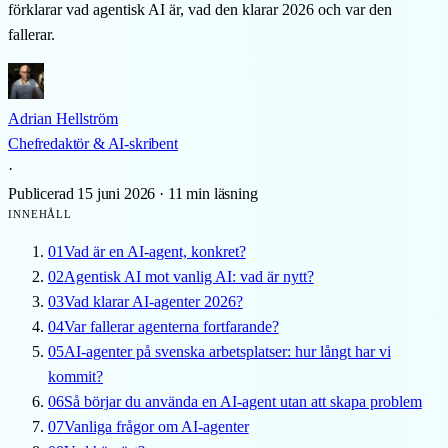
förklarar vad agentisk AI är, vad den klarar 2026 och var den
fallerar.
Adrian Hellström
Chefredaktör & AI-skribent
·
Publicerad 15 juni 2026
·
11 min läsning
INNEHÅLL
01
Vad är en AI-agent, konkret?
02
Agentisk AI mot vanlig AI: vad är nytt?
03
Vad klarar AI-agenter 2026?
04
Var fallerar agenterna fortfarande?
05
AI-agenter på svenska arbetsplatser: hur långt har vi
kommit?
06
Så börjar du använda en AI-agent utan att skapa problem
07
Vanliga frågor om AI-agenter