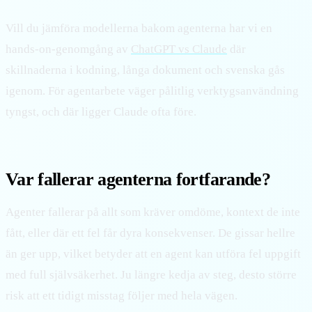
Vill du jämföra modellerna bakom agenterna har vi en
hands-on-genomgång av
ChatGPT vs Claude
där
skillnaderna i kodning, långa dokument och svenska gås
igenom. För agentarbete väger pålitlig verktygsanvändning
tyngst, och där ligger Claude ofta före.
Var fallerar agenterna fortfarande?
Agenter fallerar på allt som kräver omdöme, kontext de inte
fått, eller där ett fel får dyra konsekvenser. De gissar hellre
än ger upp, vilket betyder att en agent kan utföra fel uppgift
med full självsäkerhet. Ju längre kedja av steg, desto större
risk att ett tidigt misstag följer med hela vägen.