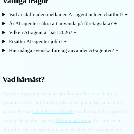
Vanliga frågor
Vad är skillnaden mellan en AI-agent och en chattbot?
+
Är AI-agenter säkra att använda på företagsdata?
+
Vilken AI-agent är bäst 2026?
+
Ersätter AI-agenter jobb?
+
Hur många svenska företag använder AI-agenter?
+
Vad härnäst?
Agenter bygger på samma språkmodeller som chatten, så
grunden sitter i att förstå verktygen själva. Börja med vår
jämförelse av
ChatGPT vs Claude
om du ska välja motor för
agentarbete, eller läs om
AI för småföretag
för konkreta
uppgifter där en agent kan ta nästa steg. Ett vardagsnära