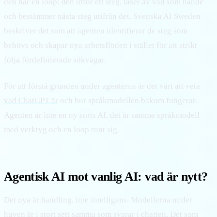
den har en loop: den utför ett steg, läser av vad som hände
och bestämmer nästa steg utifrån det. Svenska AI Sweden
beskriver det som att agenten identifierar de steg som
behövs och skapar nya arbetsflöden i stället för att strikt
följa fördefinierade sökvägar.
För att förstå grunden under agenterna är det värt att veta
vad ChatGPT är
och hur språkmodellen bakom fungerar.
Agenten är inte en ny sorts AI, det är samma språkmodell
med verktyg och en loop runt sig.
Agentisk AI mot vanlig AI: vad är nytt?
Det nya är handling, inte intelligens. Modellerna under
huven är i stort sett samma som svarar i chatten. Det som