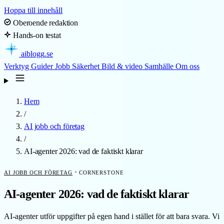
Hoppa till innehåll
Oberoende redaktion
Hands-on testat
aiblogg
.se
Verktyg
Guider
Jobb
Säkerhet
Bild & video
Samhälle
Om oss
Hem
/
AI jobb och företag
/
AI-agenter 2026: vad de faktiskt klarar
·
AI JOBB OCH FÖRETAG
CORNERSTONE
AI-agenter 2026: vad de faktiskt klarar
AI-agenter utför uppgifter på egen hand i stället för att bara svara. Vi