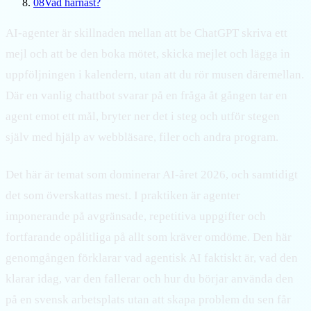
08
Vad härnäst?
AI-agenter är skillnaden mellan att be ChatGPT skriva ett
mejl och att be den boka mötet, skicka mejlet och lägga in
uppföljningen i kalendern, utan att du rör musen däremellan.
Där en vanlig chattbot svarar på en fråga åt gången tar en
agent emot ett mål, bryter ner det i steg och utför stegen
själv med hjälp av webbläsare, filer och andra program.
Det här är temat som dominerar AI-året 2026, och samtidigt
det som överskattas mest. I praktiken är agenter
imponerande på avgränsade, repetitiva uppgifter och
fortfarande opålitliga på allt som kräver omdöme. Den här
genomgången förklarar vad agentisk AI faktiskt är, vad den
klarar idag, var den fallerar och hur du börjar använda den
på en svensk arbetsplats utan att skapa problem du sen får