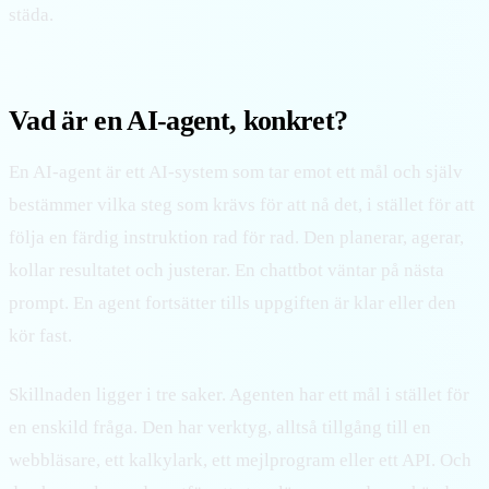
städa.
Vad är en AI-agent, konkret?
En AI-agent är ett AI-system som tar emot ett mål och själv
bestämmer vilka steg som krävs för att nå det, i stället för att
följa en färdig instruktion rad för rad. Den planerar, agerar,
kollar resultatet och justerar. En chattbot väntar på nästa
prompt. En agent fortsätter tills uppgiften är klar eller den
kör fast.
Skillnaden ligger i tre saker. Agenten har ett mål i stället för
en enskild fråga. Den har verktyg, alltså tillgång till en
webbläsare, ett kalkylark, ett mejlprogram eller ett API. Och