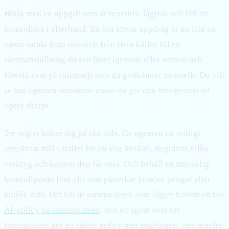
Börja med en uppgift som är repetitiv, lågrisk och lätt att
kontrollera i efterhand. Ett bra första uppdrag är att låta en
agent samla ihop research från flera källor till en
sammanställning du sen läser igenom, eller sortera och
föreslå svar på rutinmejl som du godkänner manuellt. Du vill
se hur agenten resonerar innan du ger den befogenhet att
agera skarpt.
Tre regler håller dig på rätt sida. Ge agenten ett tydligt,
avgränsat mål i stället för en vag önskan. Begränsa vilka
verktyg och konton den får röra. Och behåll en mänsklig
kontrollpunkt före allt som påverkar kunder, pengar eller
publik data. Det här är samma logik som ligger bakom en bra
AI-policy på arbetsplatsen
, och en agent som rör
företagsdata gör en sådan policy mer angelägen, inte mindre.