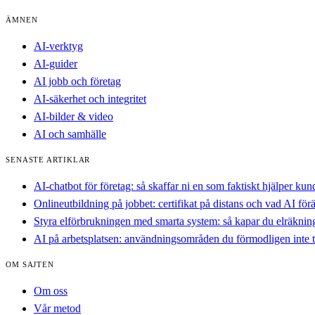
ÄMNEN
AI-verktyg
AI-guider
AI jobb och företag
AI-säkerhet och integritet
AI-bilder & video
AI och samhälle
SENASTE ARTIKLAR
AI-chatbot för företag: så skaffar ni en som faktiskt hjälper ku
Onlineutbildning på jobbet: certifikat på distans och vad AI för
Styra elförbrukningen med smarta system: så kapar du elräkni
AI på arbetsplatsen: användningsområden du förmodligen inte 
OM SAJTEN
Om oss
Vår metod