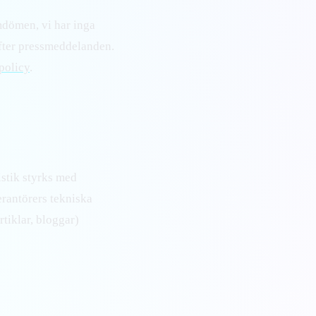
omdömen, vi har inga
efter pressmeddelanden.
policy
.
istik styrks med
verantörers tekniska
rtiklar, bloggar)