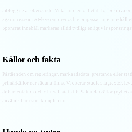
aiblogg.se är oberoende. Vi tar inte emot betalt för positiva 
ägarintressen i AI-leverantörer och vi anpassar inte innehåll 
Sponsrat innehåll markeras alltid tydligt enligt vår
sponsrings
Källor och fakta
Påståenden om regleringar, marknadsdata, prestanda eller stat
primärkällor när sådana finns. Vi citerar studier, lagtexter, le
dokumentation och officiell statistik. Sekundärkällor (nyhetsa
används bara som komplement.