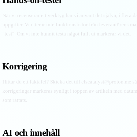
Hands-on-tester
När vi recenserar ett verktyg har vi använt det själva, i flera d
uppgifter. Vi citerar inte funktionslistor från leverantörens 
"test". Om vi inte hunnit testa något fullt ut markerar vi det.
Korrigering
Hittar du ett faktafel? Skicka det till
elscatalyst@proton.me
så
korrigeringar markeras synligt i toppen av artikeln med datu
som rättats.
AI och innehåll