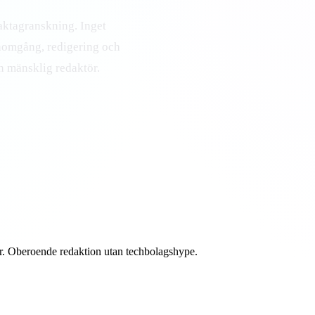
aktagranskning. Inget
nomgång, redigering och
en mänsklig redaktör.
er. Oberoende redaktion utan techbolagshype.