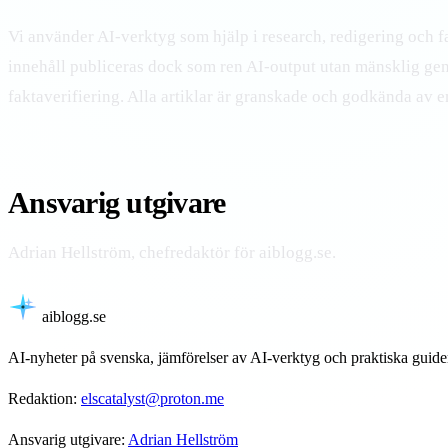
Vi använder AI-verktyg som hjälp i research, redigering och f
innehåll publiceras dock som ren AI-output utan mänsklig ge
faktaverifiering. Alla artiklar är granskade och godkända av 
Ansvarig utgivare
Adrian Hellström, chefredaktör för aiblogg.se.
aiblogg
.se
AI-nyheter på svenska, jämförelser av AI-verktyg och praktiska guid
Redaktion:
elscatalyst@proton.me
Ansvarig utgivare:
Adrian Hellström