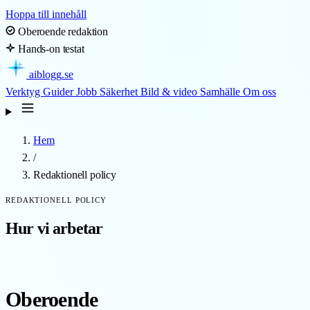
Hoppa till innehåll
Oberoende redaktion
Hands-on testat
aiblogg
.se
Verktyg
Guider
Jobb
Säkerhet
Bild & video
Samhälle
Om oss
Hem
/
Redaktionell policy
REDAKTIONELL POLICY
Hur vi arbetar
Oberoende