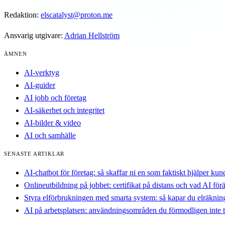
Redaktion:
elscatalyst@proton.me
Ansvarig utgivare:
Adrian Hellström
ÄMNEN
AI-verktyg
AI-guider
AI jobb och företag
AI-säkerhet och integritet
AI-bilder & video
AI och samhälle
SENASTE ARTIKLAR
AI-chatbot för företag: så skaffar ni en som faktiskt hjälper ku
Onlineutbildning på jobbet: certifikat på distans och vad AI för
Styra elförbrukningen med smarta system: så kapar du elräkni
AI på arbetsplatsen: användningsområden du förmodligen inte 