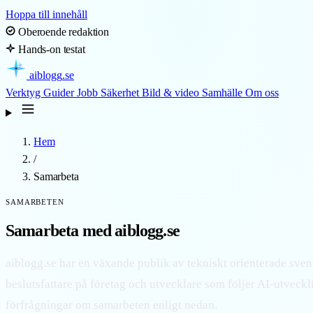
Hoppa till innehåll
Oberoende redaktion
Hands-on testat
aiblogg
.se
Verktyg
Guider
Jobb
Säkerhet
Bild & video
Samhälle
Om oss
Hem
/
Samarbeta
SAMARBETEN
Samarbeta med aiblogg.se
aiblogg.se har en växande publik av tekniskt orienterade sven
beslutsfattare på företag och utvecklare som följer AI-utveckl
förfrågningar om samarbeten enligt nedan.