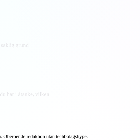
 saklig grund
u har i åtanke, vilken
er. Oberoende redaktion utan techbolagshype.