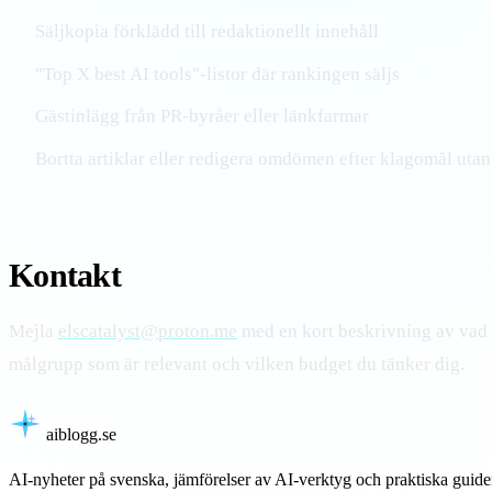
Säljkopia förklädd till redaktionellt innehåll
"Top X best AI tools"-listor där rankingen säljs
Gästinlägg från PR-byråer eller länkfarmar
Bortta artiklar eller redigera omdömen efter klagomål utan
Kontakt
Mejla
elscatalyst@proton.me
med en kort beskrivning av vad d
målgrupp som är relevant och vilken budget du tänker dig.
aiblogg
.se
AI-nyheter på svenska, jämförelser av AI-verktyg och praktiska guid