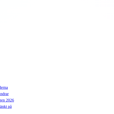
nderna
ändrar
ngen 2026
tänkt på