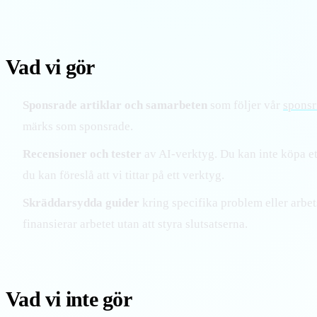
Vad vi gör
Sponsrade artiklar och samarbeten
som följer vår
sponsr
märks som sponsrade.
Recensioner och tester
av AI-verktyg. Du kan inte köpa e
du kan föreslå att vi tittar på ett verktyg.
Skräddarsydda guider
kring specifika problem eller arbet
finansierar arbetet utan att styra slutsatserna.
Vad vi inte gör